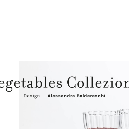
egetables Collezio
Design
Alessandra Baldereschi