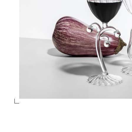
TUMBLER MELANZANA
Collezione
Vegetables
Design
Alessandra Baldereschi
essivo