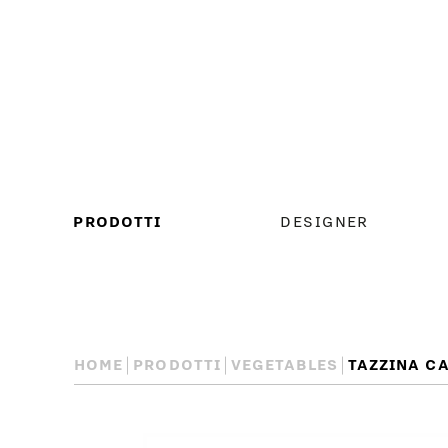
MENU
PRODOTTI
DESIGNER
PRINCIPALE
HOME
PRODOTTI
VEGETABLES
TAZZINA C