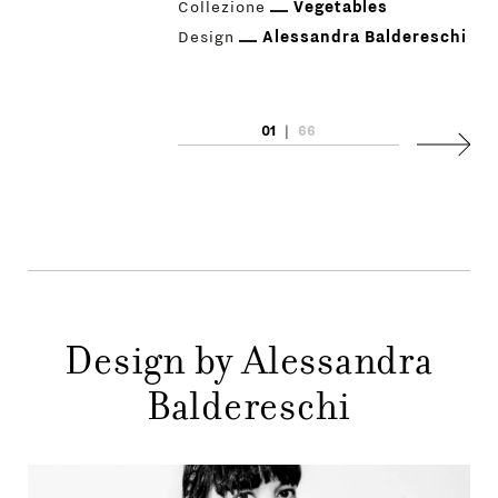
Collezione
Vegetables
Design
Alessandra Baldereschi
01
|
66
PRODOTTI
Succes
DESIGNER
NEWS
AZIENDA
MENU
Design by Alessandra
STORE
PRINCIPALE
Baldereschi
GIFT
CONTATTI