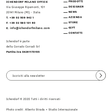
PRODOTTI
ICHENDORF MILANO OFFICE
DESIGNER
Via Giuseppe Ripamonti, 101
NEWS
20141 Milano (MI) - Italia
AZIENDA
T. +39 02 509 942 1
STORE
F. +39 02 580 131 60
GIFT
E.
info@ichendorfmilano.com
CONTATTI
Ichendorf è parte
della Corrado Corradi Srl
Partita Iva 04261170155
Invia
Accetto
Informativa Newsletter
Ichendorf © 2020 Tutti i diritti riservati
Photo credit: Alberto Strada + Studio Internazionale