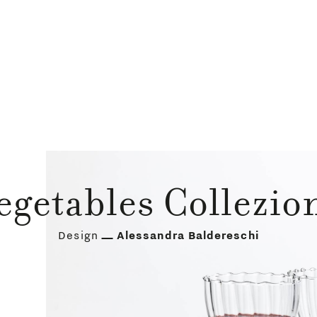
egetables Collezio
Design
Alessandra Baldereschi