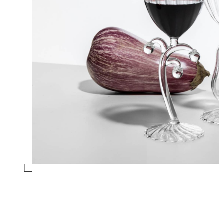
TUMBLER MELANZANA
Collezione
Vegetables
Design
Alessandra Baldereschi
essivo