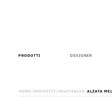
MENU
PRODOTTI
DESIGNER
PRINCIPALE
HOME
PRODOTTI
VEGETABLES
ALZATA ME