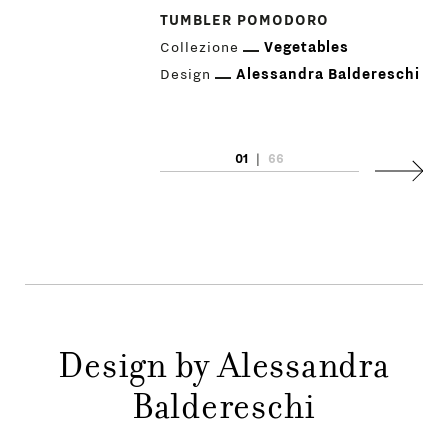
TUMBLER POMODORO
Collezione
Vegetables
Design
Alessandra Baldereschi
PRODOTTI
01
|
66
Succes
DESIGNER
NEWS
AZIENDA
MENU
STORE
PRINCIPALE
Design by Alessandra
Baldereschi
GIFT