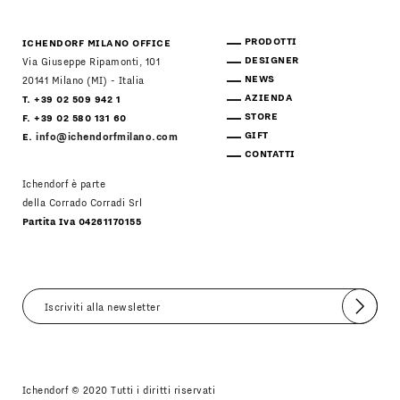
PRODOTTI
ICHENDORF MILANO OFFICE
DESIGNER
Via Giuseppe Ripamonti, 101
NEWS
20141 Milano (MI) - Italia
AZIENDA
T. +39 02 509 942 1
STORE
F. +39 02 580 131 60
GIFT
E.
info@ichendorfmilano.com
CONTATTI
Ichendorf è parte
della Corrado Corradi Srl
Partita Iva 04261170155
Invia
Accetto
Informativa Newsletter
Ichendorf © 2020 Tutti i diritti riservati